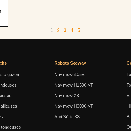
n
1
2
3
4
5
ifs
Robots Segway
Co
s à gazon
Navimow i105E
To
ondeuses
Navimow H1500-VF
To
neuses
Navimow X3
En
ailleuses
Navimow H3000-VF
Hi
es
Abri Série X3
Ba
s tondeuses
Ou