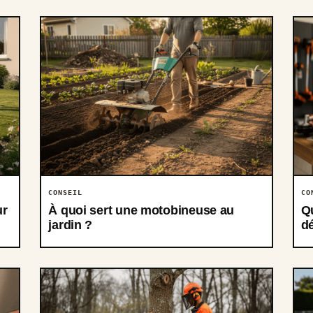
CONSEIL
CO
ur
À quoi sert une motobineuse au
Qu
jardin ?
dé