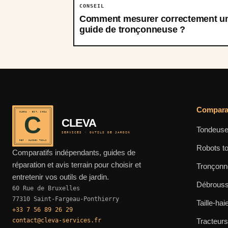
CONSEIL
Comment mesurer correctement u
guide de tronçonneuse ?
Comparat
CLEVA · EST. 2024
C
CLEVA
Tondeuse
SERVICES · OUTILS DE JARDIN
REF · GARDEN TOOLS
Robots t
Comparatifs indépendants, guides de
réparation et avis terrain pour choisir et
Tronçon
entretenir vos outils de jardin.
Débrouss
60 Rue de Bruxelles
77310 Saint-Fargeau-Ponthierry
Taille-hai
+33 7 56 89 26 29
contact@cleva-services.fr
Tracteur