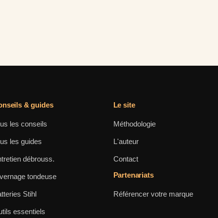
nseils & guides
Le site
us les conseils
Méthodologie
us les guides
L'auteur
tretien débrouss.
Contact
Partenariats
vernage tondeuse
tteries Stihl
Référencer votre marque
tils essentiels