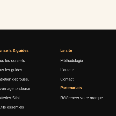
nseils & guides
Le site
us les conseils
Méthodologie
us les guides
L'auteur
tretien débrouss.
Contact
Partenariats
vernage tondeuse
tteries Stihl
Référencer votre marque
tils essentiels