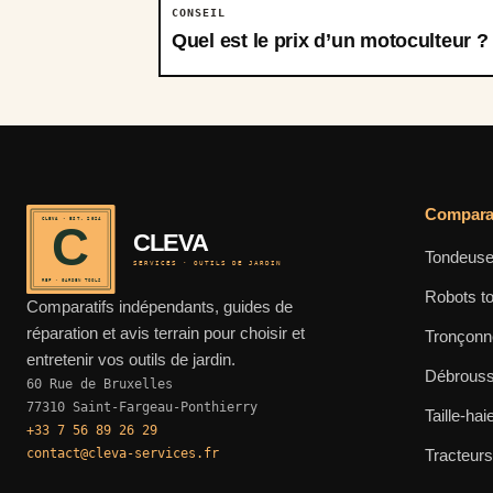
CONSEIL
Quel est le prix d’un motoculteur ?
Comparat
CLEVA · EST. 2024
C
CLEVA
Tondeuse
SERVICES · OUTILS DE JARDIN
REF · GARDEN TOOLS
Robots t
Comparatifs indépendants, guides de
réparation et avis terrain pour choisir et
Tronçon
entretenir vos outils de jardin.
Débrouss
60 Rue de Bruxelles
77310 Saint-Fargeau-Ponthierry
Taille-hai
+33 7 56 89 26 29
contact@cleva-services.fr
Tracteur