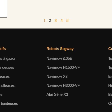
1
2
3
4
5
ifs
Robots Segway
Co
s à gazon
Navimow i105E
To
ondeuses
Navimow H1500-VF
To
neuses
Navimow X3
En
ailleuses
Navimow H3000-VF
Hi
es
Abri Série X3
Ba
s tondeuses
Ou