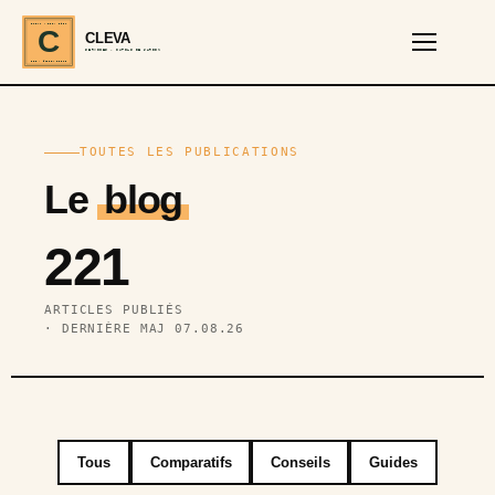
CLEVA · EST. 2024
C
CLEVA
SERVICES · OUTILS DE JARDIN
REF · GARDEN TOOLS
TOUTES LES PUBLICATIONS
Le
blog
221
ARTICLES PUBLIÉS
· DERNIÈRE MAJ 07.08.26
Tous
Comparatifs
Conseils
Guides