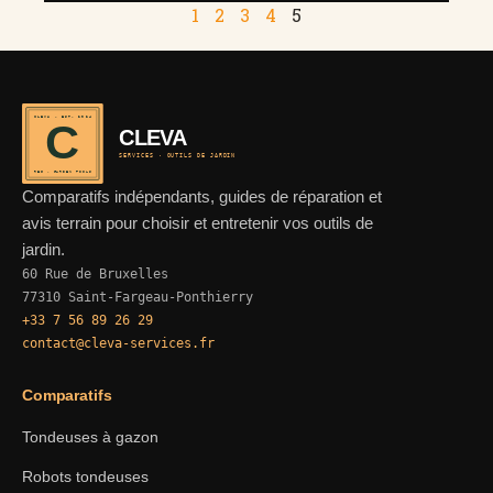
1
2
3
4
5
CLEVA · EST. 2024
C
CLEVA
SERVICES · OUTILS DE JARDIN
REF · GARDEN TOOLS
Comparatifs indépendants, guides de réparation et
avis terrain pour choisir et entretenir vos outils de
jardin.
60 Rue de Bruxelles
77310 Saint-Fargeau-Ponthierry
+33 7 56 89 26 29
contact@cleva-services.fr
Comparatifs
Tondeuses à gazon
Robots tondeuses