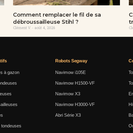
Comment remplacer le fil de sa
C
débroussailleuse Stihl ?
t
Clément V.
août 4, 2026
Cl
ifs
Robots Segway
Co
s à gazon
Navimow i105E
To
ondeuses
Navimow H1500-VF
To
neuses
Navimow X3
En
ailleuses
Navimow H3000-VF
Hi
es
Abri Série X3
Ba
s tondeuses
Ou