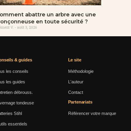
omment abattre un arbre avec une
ronçonneuse en toute sécurité ?
ément V.
août 3, 2026
nseils & guides
Le site
us les conseils
Méthodologie
us les guides
L'auteur
tretien débrouss.
Contact
Partenariats
vernage tondeuse
tteries Stihl
Référencer votre marque
tils essentiels