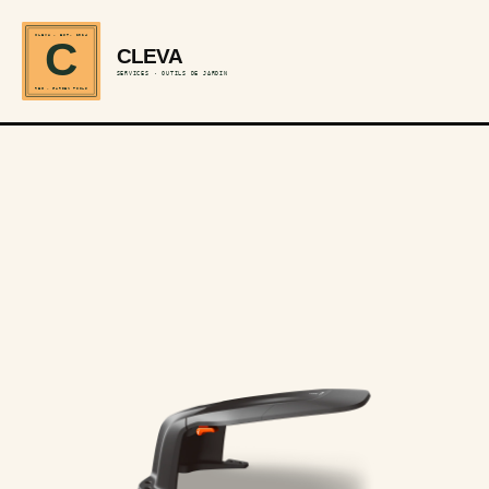
CLEVA · EST. 2024
C
CLEVA
SERVICES · OUTILS DE JARDIN
REF · GARDEN TOOLS