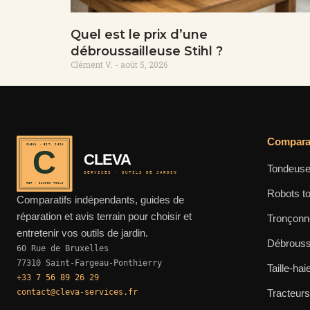
Quel est le prix d’une
débroussailleuse Stihl ?
Clément V.
août 5, 2026
Comparat
CLEVA · EST. 2024
C
CLEVA
Tondeuse
SERVICES · OUTILS DE JARDIN
REF · GARDEN TOOLS
Robots t
Comparatifs indépendants, guides de
réparation et avis terrain pour choisir et
Tronçon
entretenir vos outils de jardin.
Débrouss
60 Rue de Bruxelles
77310 Saint-Fargeau-Ponthierry
Taille-hai
+33 7 56 89 26 29
contact@cleva-services.fr
Tracteur