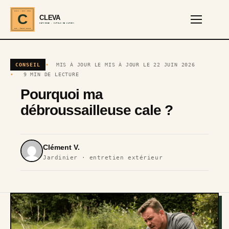
CLEVA · EST. 2024
C
CLEVA
SERVICES · OUTILS DE JARDIN
REF · GARDEN TOOLS
CONSEIL
MIS À JOUR LE MIS À JOUR LE 22 JUIN 2026
9 MIN DE LECTURE
Pourquoi ma
débroussailleuse cale ?
Clément V.
Jardinier · entretien extérieur