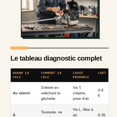
Le tableau diagnostic complet
QUAND ÇA
COMMENT ÇA
CAUSE
COÛT
CALE
CALE
PROBABLE
S’éteint en
Vis T,
0-8
Au ralenti
relâchant la
crépine,
€
gâchette
prise d’air
Vis L, filtre à
Toussote, ne
À
air,
0-35