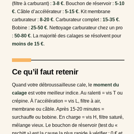
(filtre à carburant) :
3-8 €
. Bouchon de réservoir :
5-10
€
. Câble d’accélérateur :
5-15 €
. Kit membrane
carburateur :
8-20 €
. Carburateur complet :
15-35 €
.
Bobine :
25-50 €
. Nettoyage carburateur chez un pro
:
50-80 €
. La majorité des calages se résolvent pour
moins de 15 €
.
Ce qu’il faut retenir
Quand votre débroussailleuse cale, le
moment du
calage
est votre meilleur indice. Au ralenti = vis T ou
crépine. À l’accélération = vis L, filtre à air,
membrane ou câble. Après 15-20 minutes =
surchauffe ou bobine. En charge = vis H, filtre saturé,
mélange vieux. Le bouchon de réservoir (test du «
pschitt ») est la cause la plus rapide à vérifier : 0 € et