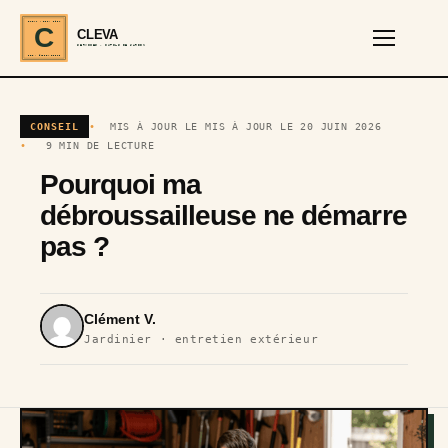
CLEVA · EST. 2024
C
CLEVA
SERVICES · OUTILS DE JARDIN
REF · GARDEN TOOLS
CONSEIL
MIS À JOUR LE MIS À JOUR LE 20 JUIN 2026
9 MIN DE LECTURE
Pourquoi ma
débroussailleuse ne démarre
pas ?
Clément V.
Jardinier · entretien extérieur