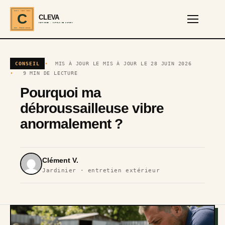
CLEVA · EST. 2024
C
CLEVA
SERVICES · OUTILS DE JARDIN
REF · GARDEN TOOLS
CONSEIL
MIS À JOUR LE MIS À JOUR LE 28 JUIN 2026
9 MIN DE LECTURE
Pourquoi ma
débroussailleuse vibre
anormalement ?
Clément V.
Jardinier · entretien extérieur