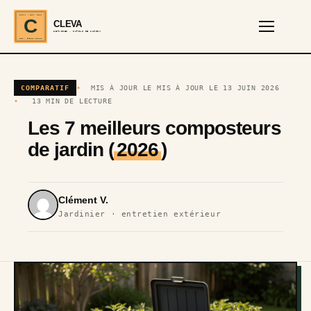
CLEVA · EST. 2024
C
CLEVA
SERVICES · OUTILS DE JARDIN
REF · GARDEN TOOLS
COMPARATIF
MIS À JOUR LE MIS À JOUR LE 13 JUIN 2026
13 MIN DE LECTURE
Les 7 meilleurs composteurs
de jardin (
2026
)
Clément V.
Jardinier · entretien extérieur