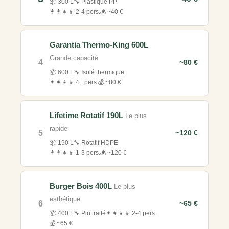
📦 300 L
🔧 Plastique PP
👨‍👩‍👧‍👦 2-4 pers.
💰 ~40 €
Garantia Thermo-King 600L
Grande capacité
4
~80 €
📦 600 L
🔧 Isolé thermique
👨‍👩‍👧‍👦 4+ pers.
💰 ~80 €
Lifetime Rotatif 190L
Le plus
rapide
5
~120 €
📦 190 L
🔧 Rotatif HDPE
👨‍👩‍👧‍👦 1-3 pers.
💰 ~120 €
Burger Bois 400L
Le plus
esthétique
6
~65 €
📦 400 L
🔧 Pin traité
👨‍👩‍👧‍👦 2-4 pers.
💰 ~65 €