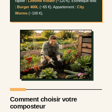
rapide :
Lifetime Rotatif
(~120 €). Esthétique bois
:
Burger 400L
(~65 €). Appartement :
City
Worms
(~100 €).
Comment choisir votre
composteur