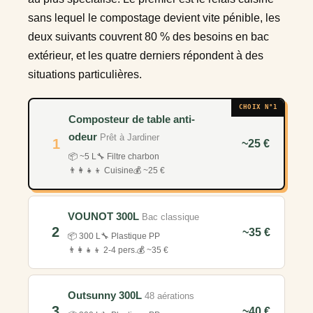
sans lequel le compostage devient vite pénible, les
deux suivants couvrent 80 % des besoins en bac
extérieur, et les quatre derniers répondent à des
situations particulières.
CHOIX N°1
Composteur de table anti-
odeur
Prêt à Jardiner
1
~25 €
📦 ~5 L
🔧 Filtre charbon
👨‍👩‍👧‍👦 Cuisine
💰 ~25 €
VOUNOT 300L
Bac classique
2
~35 €
📦 300 L
🔧 Plastique PP
👨‍👩‍👧‍👦 2-4 pers.
💰 ~35 €
Outsunny 300L
48 aérations
3
~40 €