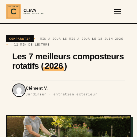
CLEVA · EST. 2024
C
CLEVA
SERVICES · OUTILS DE JARDIN
REF · GARDEN TOOLS
COMPARATIF
MIS À JOUR LE MIS À JOUR LE 15 JUIN 2026
12 MIN DE LECTURE
Les 7 meilleurs composteurs
rotatifs (
2026
)
Clément V.
Jardinier · entretien extérieur