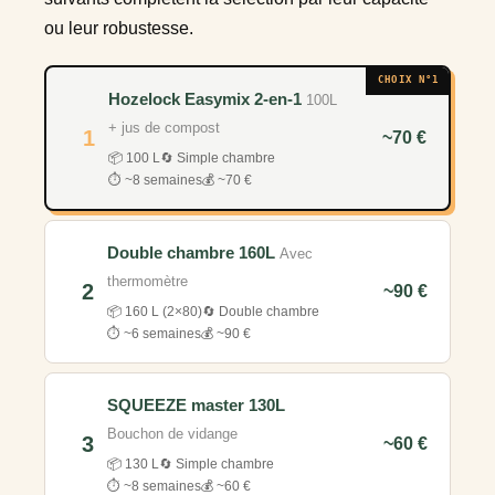
ou leur robustesse.
CHOIX N°1
Hozelock Easymix 2-en-1
100L
+ jus de compost
1
~70 €
📦 100 L
🔄 Simple chambre
⏱️ ~8 semaines
💰 ~70 €
Double chambre 160L
Avec
thermomètre
2
~90 €
📦 160 L (2×80)
🔄 Double chambre
⏱️ ~6 semaines
💰 ~90 €
SQUEEZE master 130L
Bouchon de vidange
3
~60 €
📦 130 L
🔄 Simple chambre
⏱️ ~8 semaines
💰 ~60 €