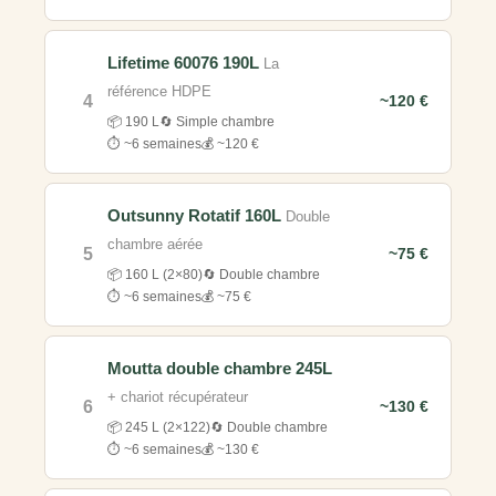
Lifetime 60076 190L
La
référence HDPE
4
~120 €
📦 190 L
🔄 Simple chambre
⏱️ ~6 semaines
💰 ~120 €
Outsunny Rotatif 160L
Double
chambre aérée
5
~75 €
📦 160 L (2×80)
🔄 Double chambre
⏱️ ~6 semaines
💰 ~75 €
Moutta double chambre 245L
+ chariot récupérateur
6
~130 €
📦 245 L (2×122)
🔄 Double chambre
⏱️ ~6 semaines
💰 ~130 €