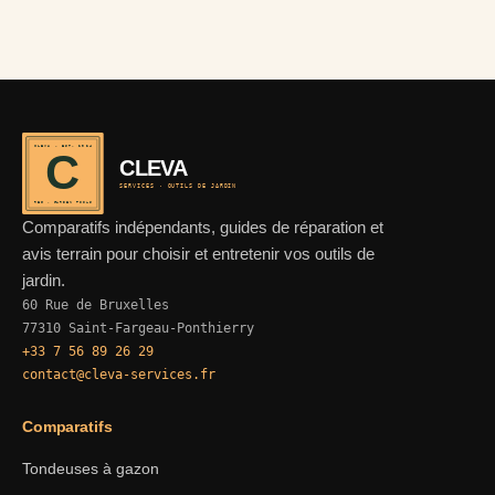
CLEVA · EST. 2024
C
CLEVA
SERVICES · OUTILS DE JARDIN
REF · GARDEN TOOLS
Comparatifs indépendants, guides de réparation et
avis terrain pour choisir et entretenir vos outils de
jardin.
60 Rue de Bruxelles
77310 Saint-Fargeau-Ponthierry
+33 7 56 89 26 29
contact@cleva-services.fr
Comparatifs
Tondeuses à gazon