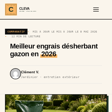
CLEVA · EST. 2024
C
CLEVA
SERVICES · OUTILS DE JARDIN
REF · GARDEN TOOLS
COMPARATIF
MIS À JOUR LE MIS À JOUR LE 8 MAI 2026
12 MIN DE LECTURE
Meilleur engrais désherbant
gazon en
2026
Clément V.
Jardinier · entretien extérieur