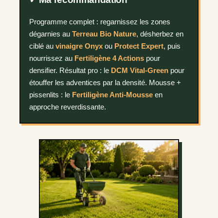
Programme complet : regarnissez les zones
dégarnies au
Terreau Bio Nature
, désherbez en
ciblé au
vinaigre Onyx
ou
Protect Expert
, puis
nourrissez au
Fertiligène 4 Actions
pour
densifier. Résultat pro : le
DCM Vital-Green
pour
étouffer les adventices par la densité. Mousse +
pissenlits : le
Fertiligène Anti-Mousse
en
approche reverdissante.