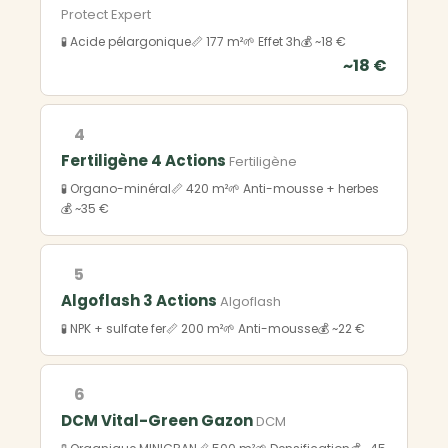
Protect Expert
🧪 Acide pélargonique
📏 177 m²
🌱 Effet 3h
💰 ~18 €
~18 €
4
Fertiligène 4 Actions
Fertiligène
🧪 Organo-minéral
📏 420 m²
🌱 Anti-mousse + herbes
💰 ~35 €
5
Algoflash 3 Actions
Algoflash
🧪 NPK + sulfate fer
📏 200 m²
🌱 Anti-mousse
💰 ~22 €
6
DCM Vital-Green Gazon
DCM