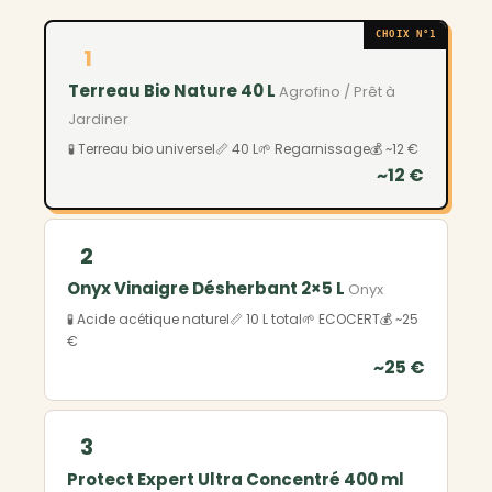
CHOIX N°1
1
Terreau Bio Nature 40 L
Agrofino / Prêt à
Jardiner
🧪 Terreau bio universel
📏 40 L
🌱 Regarnissage
💰 ~12 €
~12 €
2
Onyx Vinaigre Désherbant 2×5 L
Onyx
🧪 Acide acétique naturel
📏 10 L total
🌱 ECOCERT
💰 ~25
€
~25 €
3
Protect Expert Ultra Concentré 400 ml