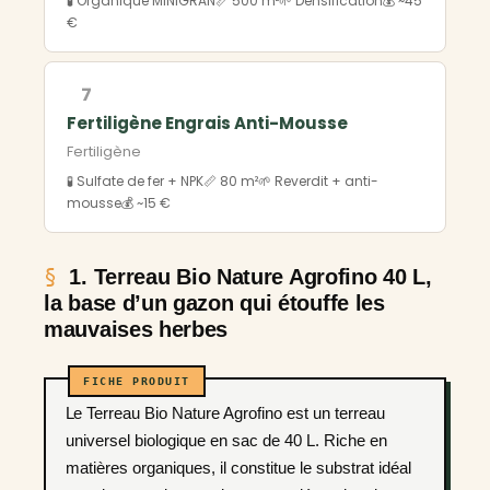
🧪 Organique MINIGRAN
📏 500 m²
🌱 Densification
💰 ~45
€
7
Fertiligène Engrais Anti-Mousse
Fertiligène
🧪 Sulfate de fer + NPK
📏 80 m²
🌱 Reverdit + anti-
mousse
💰 ~15 €
1. Terreau Bio Nature Agrofino 40 L,
la base d’un gazon qui étouffe les
mauvaises herbes
Le Terreau Bio Nature Agrofino est un terreau
universel biologique en sac de 40 L. Riche en
matières organiques, il constitue le substrat idéal