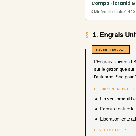
Compo Floranid 
🧪 Minéral lib. lente
📏 400
1. Engrais Uni
L’Engrais Universel Bio de Prêt à Jardiner est une formule 100 % biologique polyvalente, utilisable aussi bien
sur le gazon que sur l
l’automne. Sac pour 
CE QU’ON APPRÉCI
Un seul produit bi
Formule naturelle
Libération lente 
LES LIMITES :