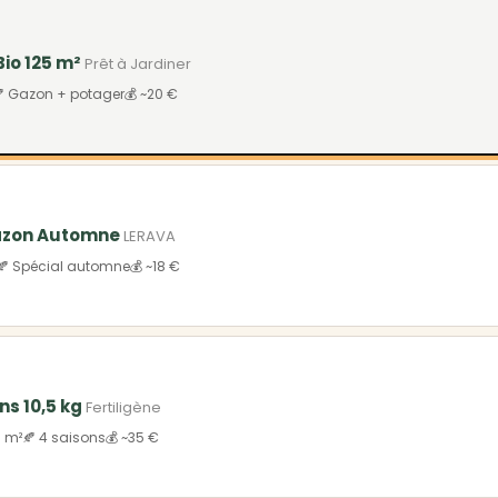
Bio 125 m²
Prêt à Jardiner
 Gazon + potager
💰 ~20 €
Gazon Automne
LERAVA
🍂 Spécial automne
💰 ~18 €
ns 10,5 kg
Fertiligène
0 m²
🍂 4 saisons
💰 ~35 €