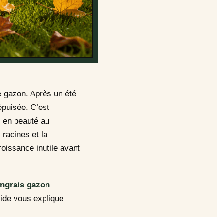
re gazon. Après un été
épuisée. C’est
ir en beauté au
 racines et la
oissance inutile avant
engrais gazon
uide vous explique