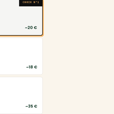
CHOIX N°1
~20 €
~18 €
~35 €