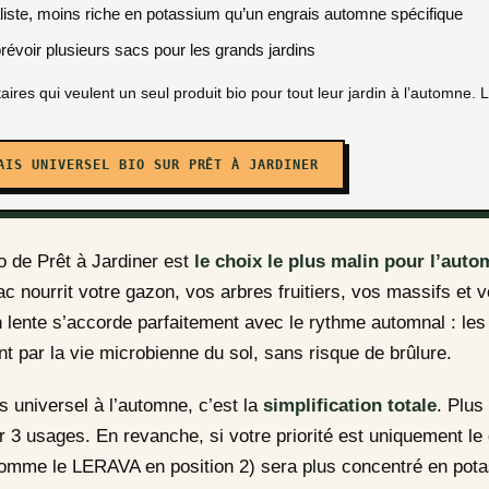
iste, moins riche en potassium qu’un engrais automne spécifique
révoir plusieurs sacs pour les grands jardins
aires qui veulent un seul produit bio pour tout leur jardin à l’automne. L
AIS UNIVERSEL BIO SUR PRÊT À JARDINER
o de Prêt à Jardiner est
le choix le plus malin pour l’aut
ac nourrit votre gazon, vos arbres fruitiers, vos massifs et v
on lente s’accorde parfaitement avec le rythme automnal : les
t par la vie microbienne du sol, sans risque de brûlure.
s universel à l’automne, c’est la
simplification totale
. Plus
ur 3 usages. En revanche, si votre priorité est uniquement le
omme le LERAVA en position 2) sera plus concentré en pot