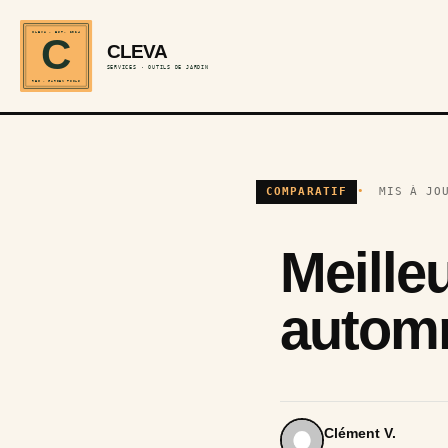
CLEVA · EST. 2024
C
CLEVA
SERVICES · OUTILS DE JARDIN
REF · GARDEN TOOLS
COMPARATIF
MIS À JO
Meille
autom
Clément V.