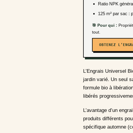
Ratio NPK général
125 m² par sac : p
🎯 Pour qui :
Propriét
tout.
OBTENEZ L’ENGR
L’Engrais Universel Bi
jardin varié. Un seul s
formule bio à libérati
libérés progressivemen
L’avantage d’un engrai
produits différents po
spécifique automne (c