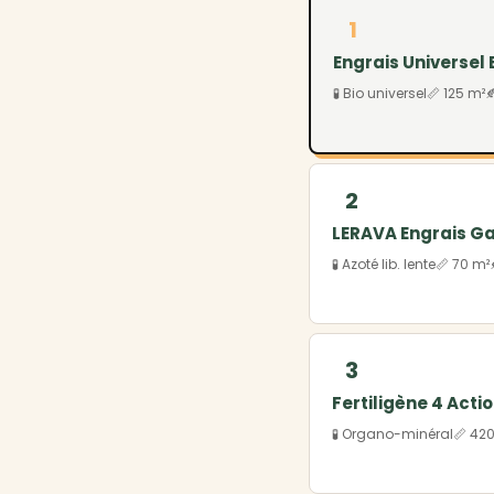
1
Engrais Universel 
🧪 Bio universel
📏 125 m²

2
LERAVA Engrais 
🧪 Azoté lib. lente
📏 70 m²
3
Fertiligène 4 Actio
🧪 Organo-minéral
📏 42