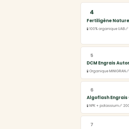
4
Fertiligène Natur
🧪 100% organique UAB
📏
5
DCM Engrais Aut
🧪 Organique MINIGRAN

6
Algoflash Engrai
🧪 NPK + potassium
📏 20
7