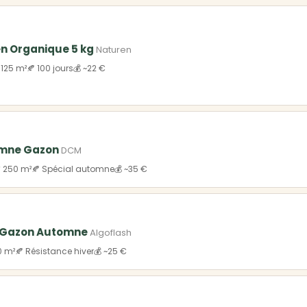
en Organique 5 kg
Naturen
 125 m²
🍂 100 jours
💰 ~22 €
omne Gazon
DCM
 250 m²
🍂 Spécial automne
💰 ~35 €
s Gazon Automne
Algoflash
0 m²
🍂 Résistance hiver
💰 ~25 €