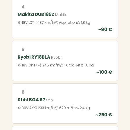
4
Makita DUB185Z
Makita
⚙️ 18V LXT
💨 187 km/h
📦 Aspiration
⚖️ 1,8 kg
~90 €
5
Ryobi RY18BLA
Ryobi
⚙️ 18V One+
💨 245 km/h
📦 Turbo Jet
⚖️ 1,8 kg
~100 €
6
Stihl BGA 57
Stihl
⚙️ 36V AK
💨 233 km/h
📦 620 m³/h
⚖️ 2,4 kg
~250 €