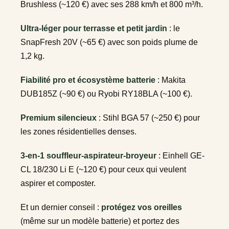
Brushless (~120 €) avec ses 288 km/h et 800 m³/h.
Ultra-léger pour terrasse et petit jardin
: le
SnapFresh 20V (~65 €) avec son poids plume de
1,2 kg.
Fiabilité pro et écosystème batterie
: Makita
DUB185Z (~90 €) ou Ryobi RY18BLA (~100 €).
Premium silencieux
: Stihl BGA 57 (~250 €) pour
les zones résidentielles denses.
3-en-1 souffleur-aspirateur-broyeur
: Einhell GE-
CL 18/230 Li E (~120 €) pour ceux qui veulent
aspirer et composter.
Et un dernier conseil :
protégez vos oreilles
(même sur un modèle batterie) et portez des