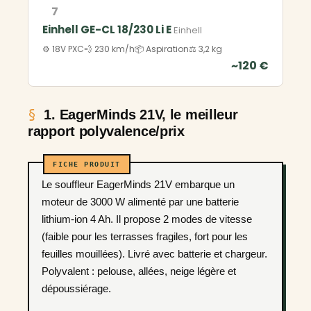
7
Einhell GE-CL 18/230 Li E
Einhell
⚙️ 18V PXC
💨 230 km/h
📦 Aspiration
⚖️ 3,2 kg
~120 €
1. EagerMinds 21V, le meilleur
rapport polyvalence/prix
Le souffleur EagerMinds 21V embarque un
moteur de 3000 W alimenté par une batterie
lithium-ion 4 Ah. Il propose 2 modes de vitesse
(faible pour les terrasses fragiles, fort pour les
feuilles mouillées). Livré avec batterie et chargeur.
Polyvalent : pelouse, allées, neige légère et
dépoussiérage.