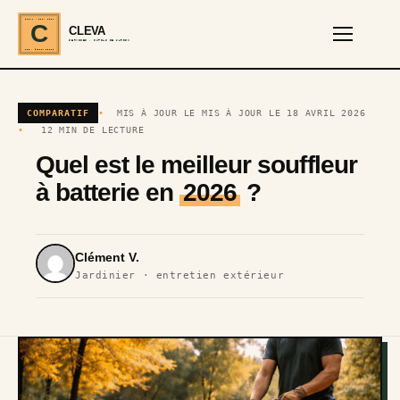
CLEVA · EST. 2024
C
CLEVA
SERVICES · OUTILS DE JARDIN
REF · GARDEN TOOLS
COMPARATIF
MIS À JOUR LE MIS À JOUR LE 18 AVRIL 2026
12 MIN DE LECTURE
Quel est le meilleur souffleur
à batterie en
2026
?
Clément V.
Jardinier · entretien extérieur