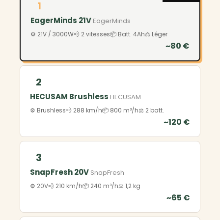
1
EagerMinds 21V
EagerMinds
⚙️ 21V / 3000W
💨 2 vitesses
📦 Batt. 4Ah
⚖️ Léger
~80 €
2
HECUSAM Brushless
HECUSAM
⚙️ Brushless
💨 288 km/h
📦 800 m³/h
⚖️ 2 batt.
~120 €
3
SnapFresh 20V
SnapFresh
⚙️ 20V
💨 210 km/h
📦 240 m³/h
⚖️ 1,2 kg
~65 €