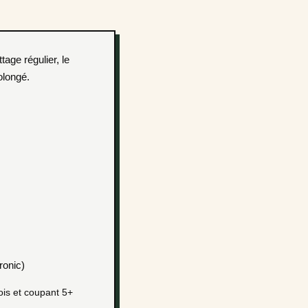
olongé.
ronic)
ois et coupant 5+