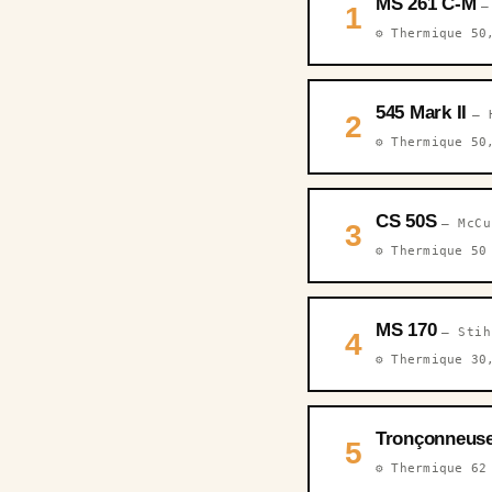
MS 261 C-M
—
1
⚙️ Thermique 50
545 Mark II
— 
2
⚙️ Thermique 50
CS 50S
— McCu
3
⚙️ Thermique 50
MS 170
— Stih
4
⚙️ Thermique 30
Tronçonneuse
5
⚙️ Thermique 62