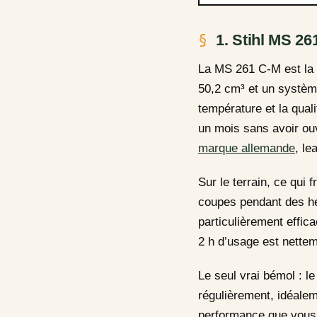
1. Stihl MS 26
La MS 261 C-M est la 
50,2 cm³ et un système
température et la qua
un mois sans avoir ouv
marque allemande
, le
Sur le terrain, ce qui 
coupes pendant des heu
particulièrement effic
2 h d’usage est nette
Le seul vrai bémol : l
régulièrement, idéale
performance que vous 