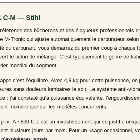
1 C-M — Stihl
référence des bûcherons et des élagueurs professionnels e
 M-Tronic qui ajuste automatiquement le carburateur selon l’
lité du carburant, vous démarrez du premier coup à chaque 
ert le bidon de mélange. C’est typiquement le genre de fiabi
ader mondial du segment.
frappe c’est l’équilibre. Avec 4,9 kg pour cette puissance, on
res sans douleurs lombaires le soir. Le système anti-vibra
ace : j’ai constaté qu’à puissance équivalente, l’engourdiss
ment moindre que sur les modèles concurrents.
e prix. À ~890 €, c’est un investissement qui se justifie uni
ment plusieurs jours par mois. Pour un usage occasionnel, v
n’exploiterez jamais.