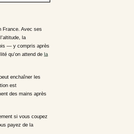
n France. Avec ses
altitude, la
fois — y compris après
lité qu’on attend de
la
 peut enchaîner les
tion est
ement des mains après
quement si vous coupez
ous payez de la