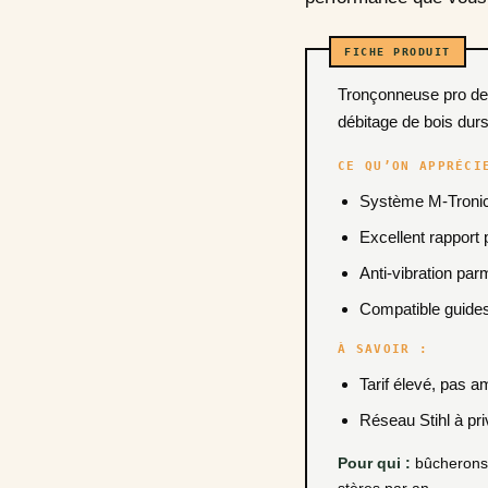
Tronçonneuse pro de 50,2 cm³ avec carburateur électronique M-Tronic. Pensée pour l’abattage régulier, le
débitage de bois dur
CE QU’ON APPRÉCI
Système M-Tronic 
Excellent rapport 
Anti-vibration par
Compatible guides
À SAVOIR :
Tarif élevé, pas 
Réseau Stihl à pri
Pour qui :
bûcherons, 