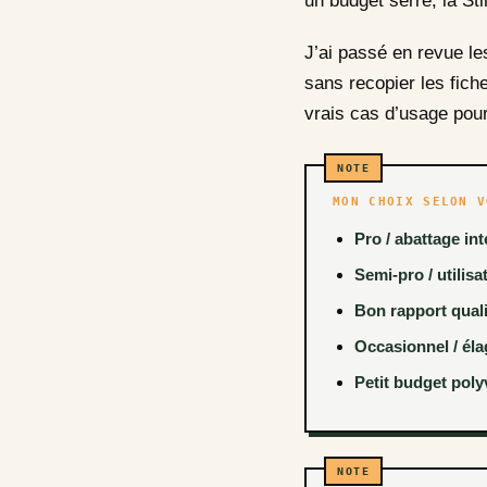
un budget serré, la St
J’ai passé en revue le
sans recopier les fich
vrais cas d’usage pou
MON CHOIX SELON V
Pro / abattage int
Semi-pro / utilisa
Bon rapport quali
Occasionnel / éla
Petit budget poly