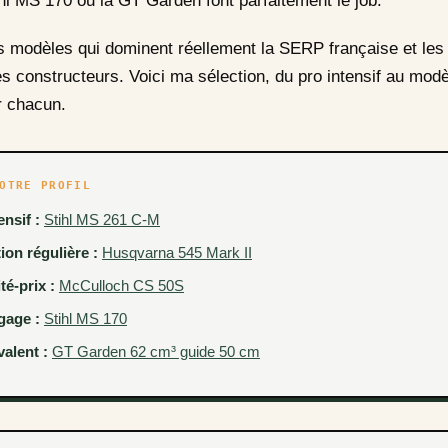
ihl MS 170 ou la GT Garden font parfaitement le job.
s modèles qui dominent réellement la SERP française et les 
es constructeurs. Voici ma sélection, du pro intensif au modè
r chacun.
OTRE PROFIL
ensif :
Stihl MS 261 C-M
tion régulière :
Husqvarna 545 Mark II
té-prix :
McCulloch CS 50S
gage :
Stihl MS 170
valent :
GT Garden 62 cm³ guide 50 cm