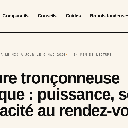
Comparatifs
Conseils
Guides
Robots tondeuse
UR LE MIS À JOUR LE 9 MAI 2026
14 MIN DE LECTURE
ure tronçonneuse
que : puissance, s
icacité au rendez-v