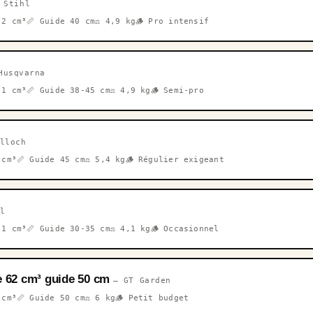
 Stihl
,2 cm³
📏 Guide 40 cm
⚖️ 4,9 kg
🪵 Pro intensif
Husqvarna
,1 cm³
📏 Guide 38-45 cm
⚖️ 4,9 kg
🪵 Semi-pro
lloch
 cm³
📏 Guide 45 cm
⚖️ 5,4 kg
🪵 Régulier exigeant
l
,1 cm³
📏 Guide 30-35 cm
⚖️ 4,1 kg
🪵 Occasionnel
 62 cm³ guide 50 cm
— GT Garden
 cm³
📏 Guide 50 cm
⚖️ 6 kg
🪵 Petit budget