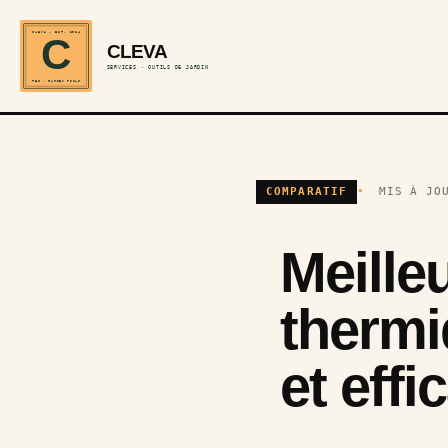
CLEVA · EST. 2024
C
CLEVA
SERVICES · OUTILS DE JARDIN
REF · GARDEN TOOLS
COMPARATIF
MIS À JO
Meille
thermi
et eff