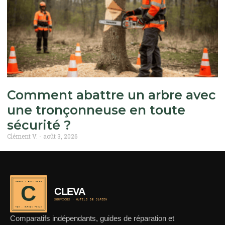
Comment abattre un arbre avec
une tronçonneuse en toute
sécurité ?
Clément V.
août 3, 2026
CLEVA · EST. 2024
C
CLEVA
SERVICES · OUTILS DE JARDIN
REF · GARDEN TOOLS
Comparatifs indépendants, guides de réparation et