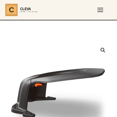
CLEVA · EST. 2024
C
CLEVA
SERVICES · OUTILS DE JARDIN
REF · GARDEN TOOLS