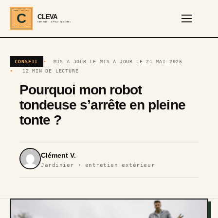
CLEVA · EST. 2024
C
CLEVA
SERVICES · OUTILS DE JARDIN
REF · GARDEN TOOLS
CONSEIL
MIS À JOUR LE MIS À JOUR LE 21 MAI 2026
12 MIN DE LECTURE
Pourquoi mon robot
tondeuse s’arrête en pleine
tonte ?
Clément V.
Jardinier · entretien extérieur