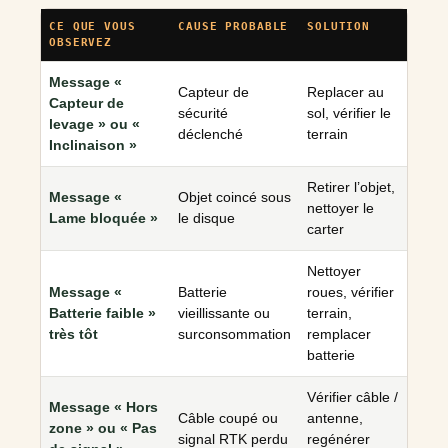
CE QUE VOUS
CAUSE PROBABLE
SOLUTION
OBSERVEZ
Message «
Capteur de
Replacer au
Capteur de
sécurité
sol, vérifier le
levage » ou «
déclenché
terrain
Inclinaison »
Retirer l’objet,
Message «
Objet coincé sous
nettoyer le
Lame bloquée »
le disque
carter
Nettoyer
Message «
Batterie
roues, vérifier
Batterie faible »
vieillissante ou
terrain,
très tôt
surconsommation
remplacer
batterie
Vérifier câble /
Message « Hors
Câble coupé ou
antenne,
zone » ou « Pas
signal RTK perdu
regénérer