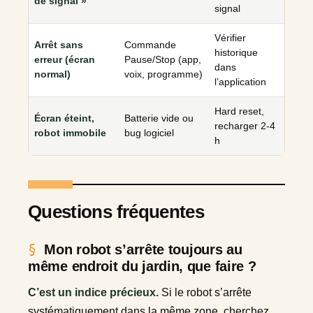
de signal »
signal
Vérifier
Arrêt sans
Commande
historique
erreur (écran
Pause/Stop (app,
dans
normal)
voix, programme)
l’application
Hard reset,
Écran éteint,
Batterie vide ou
recharger 2-4
robot immobile
bug logiciel
h
Questions fréquentes
Mon robot s’arrête toujours au
même endroit du jardin, que faire ?
C’est un indice précieux.
Si le robot s’arrête
systématiquement dans la même zone, cherchez