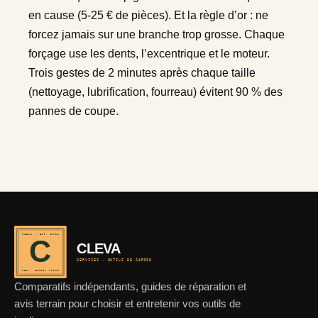
en cause (5-25 € de pièces). Et la règle d’or : ne
forcez jamais sur une branche trop grosse. Chaque
forçage use les dents, l’excentrique et le moteur.
Trois gestes de 2 minutes après chaque taille
(nettoyage, lubrification, fourreau) évitent 90 % des
pannes de coupe.
CLEVA · EST. 2024
C
CLEVA
SERVICES · OUTILS DE JARDIN
REF · GARDEN TOOLS
Comparatifs indépendants, guides de réparation et
avis terrain pour choisir et entretenir vos outils de