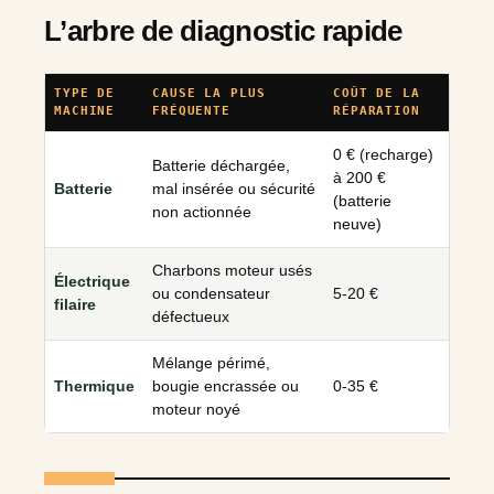
L’arbre de diagnostic rapide
TYPE DE
CAUSE LA PLUS
COÛT DE LA
MACHINE
FRÉQUENTE
RÉPARATION
0 € (recharge)
Batterie déchargée,
à 200 €
Batterie
mal insérée ou sécurité
(batterie
non actionnée
neuve)
Charbons moteur usés
Électrique
ou condensateur
5-20 €
filaire
défectueux
Mélange périmé,
Thermique
bougie encrassée ou
0-35 €
moteur noyé