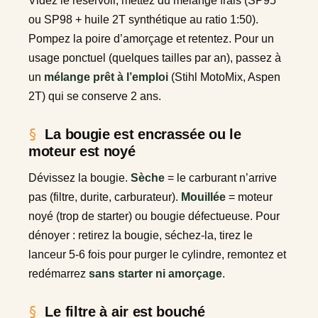
Videz le réservoir, mettez du mélange frais (SP95
ou SP98 + huile 2T synthétique au ratio 1:50).
Pompez la poire d’amorçage et retentez. Pour un
usage ponctuel (quelques tailles par an), passez à
un
mélange prêt à l’emploi
(Stihl MotoMix, Aspen
2T) qui se conserve 2 ans.
La bougie est encrassée ou le
moteur est noyé
Dévissez la bougie.
Sèche
= le carburant n’arrive
pas (filtre, durite, carburateur).
Mouillée
= moteur
noyé (trop de starter) ou bougie défectueuse. Pour
dénoyer : retirez la bougie, séchez-la, tirez le
lanceur 5-6 fois pour purger le cylindre, remontez et
redémarrez
sans starter ni amorçage
.
Le filtre à air est bouché