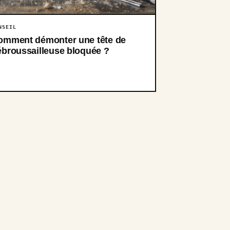
NSEIL
omment démonter une tête de
ébroussailleuse bloquée ?