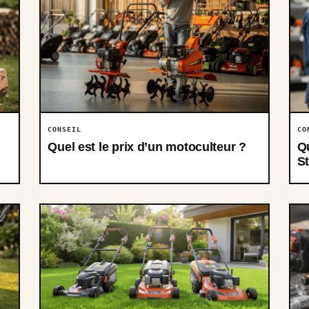
CONSEIL
CO
Quel est le prix d’un motoculteur ?
Qu
St