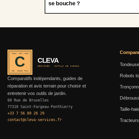
se bouche ?
Comparat
CLEVA · EST. 2024
C
CLEVA
Tondeuse
SERVICES · OUTILS DE JARDIN
REF · GARDEN TOOLS
Robots t
Comparatifs indépendants, guides de
réparation et avis terrain pour choisir et
Tronçon
entretenir vos outils de jardin.
Débrouss
60 Rue de Bruxelles
77310 Saint-Fargeau-Ponthierry
Taille-hai
+33 7 56 89 26 29
contact@cleva-services.fr
Tracteur