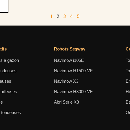
1
2
3
4
5
ifs
Robots Segway
Co
s à gazon
Navimow i105E
To
ondeuses
Navimow H1500-VF
To
neuses
Navimow X3
En
ailleuses
Navimow H3000-VF
Hi
es
Abri Série X3
Ba
s tondeuses
Ou