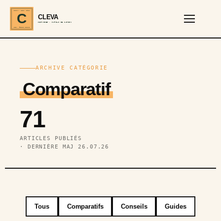
CLEVA · EST. 2024
C
CLEVA
SERVICES · OUTILS DE JARDIN
REF · GARDEN TOOLS
ARCHIVE CATÉGORIE
Comparatif
71
ARTICLES PUBLIÉS
· DERNIÈRE MAJ 26.07.26
Tous
Comparatifs
Conseils
Guides