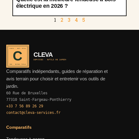
électrique en 2026 ?
1
2
3
4
5
CLEVA · EST. 2024
C
CLEVA
SERVICES · OUTILS DE JARDIN
REF · GARDEN TOOLS
Comparatifs indépendants, guides de réparation et
avis terrain pour choisir et entretenir vos outils de
jardin.
60 Rue de Bruxelles
77310 Saint-Fargeau-Ponthierry
+33 7 56 89 26 29
contact@cleva-services.fr
Comparatifs
Tondeuses à gazon