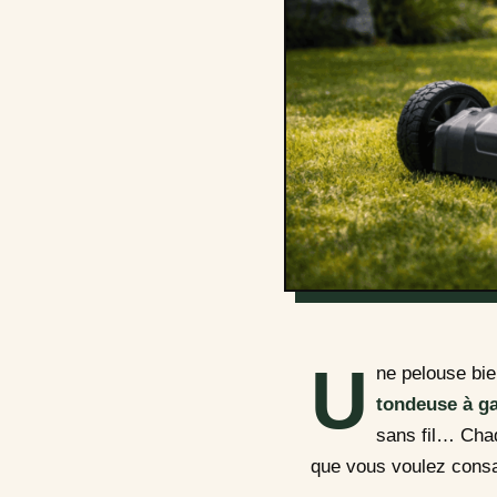
U
ne pelouse bie
tondeuse à g
sans fil… Chaq
que vous voulez consac