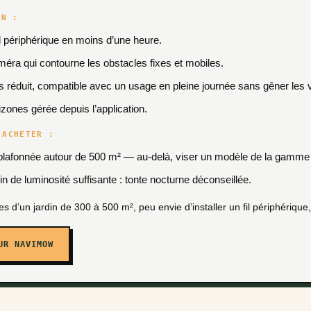
IN :
fil périphérique en moins d’une heure.
méra qui contourne les obstacles fixes et mobiles.
s réduit, compatible avec un usage en pleine journée sans gêner les v
zones gérée depuis l’application.
’ACHETER :
plafonnée autour de 500 m² — au-delà, viser un modèle de la gamme 
 de luminosité suffisante : tonte nocturne déconseillée.
es d’un jardin de 300 à 500 m², peu envie d’installer un fil périphérique
UR NAVIMOW