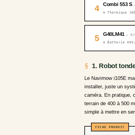
Combi 553 S
4
⚙️ Thermique 16
G40LM41
— G
5
⚙️ Batterie 40V
1. Robot ton
Le Navimow i105E marqu
installer, juste un sys
caméra. En pratique, c
terrain de 400 à 500 m
simple à mettre en ser