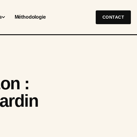
s
Méthodologie
CONTACT
on :
jardin