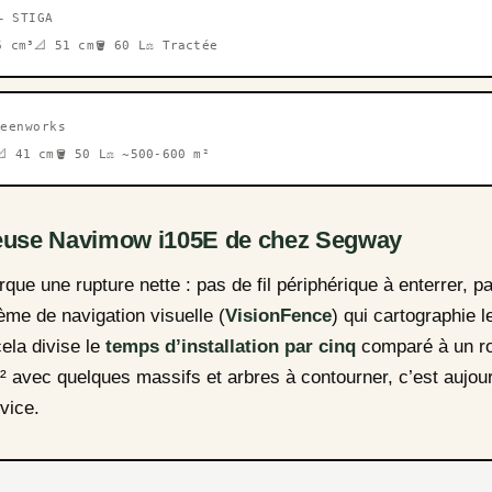
— STIGA
6 cm³
📐 51 cm
🪣 60 L
⚖️ Tractée
reenworks
📐 41 cm
🪣 50 L
⚖️ ~500-600 m²
deuse Navimow i105E de chez Segway
e une rupture nette : pas de fil périphérique à enterrer, 
tème de navigation visuelle (
VisionFence
) qui cartographie l
ela divise le
temps d’installation par cinq
comparé à un rob
² avec quelques massifs et arbres à contourner, c’est aujourd
vice.