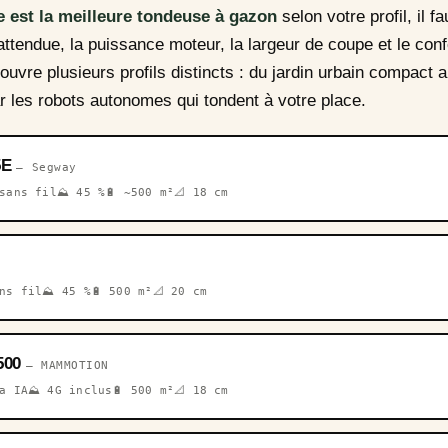
e est la meilleure tondeuse à gazon
selon votre profil, il f
attendue, la puissance moteur, la largeur de coupe et le confor
ouvre plusieurs profils distincts : du jardin urbain compact a
ar les robots autonomes qui tondent à votre place.
5E
— Segway
 sans fil
⛰️ 45 %
🔋 ~500 m²
📐 18 cm
ans fil
⛰️ 45 %
🔋 500 m²
📐 20 cm
500
— MAMMOTION
a IA
⛰️ 4G inclus
🔋 500 m²
📐 18 cm