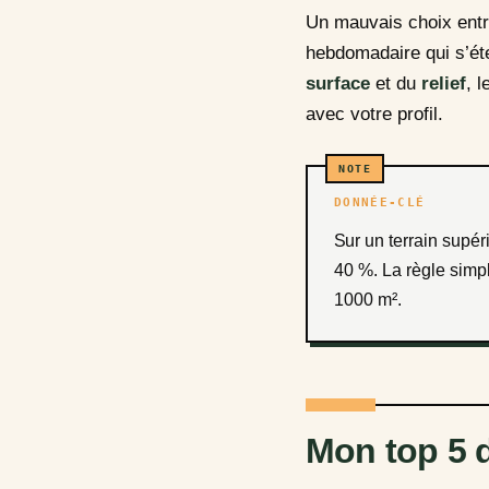
Un mauvais choix entr
hebdomadaire qui s’éte
surface
et du
relief
, 
avec votre profil.
DONNÉE-CLÉ
Sur un terrain supérieur à 500 m², une largeur de coupe inadaptée peut allonger le temps de tonte de
40 %. La règle simp
1000 m².
Mon top 5 d