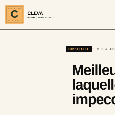
CLEVA · EST. 2024
C
CLEVA
SERVICES · OUTILS DE JARDIN
REF · GARDEN TOOLS
COMPARATIF
MIS À JO
Meille
laquell
impecc