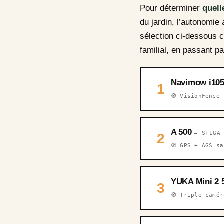
Pour déterminer
quell
du jardin, l’autonomie 
sélection ci-dessous c
familial, en passant p
Navimow i10
1
🧭 VisionFence
A 500
— STIGA
2
🧭 GPS + AGS s
YUKA Mini 2 
3
🧭 Triple camér