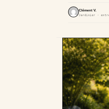
Clément V.
Jardinier · entr