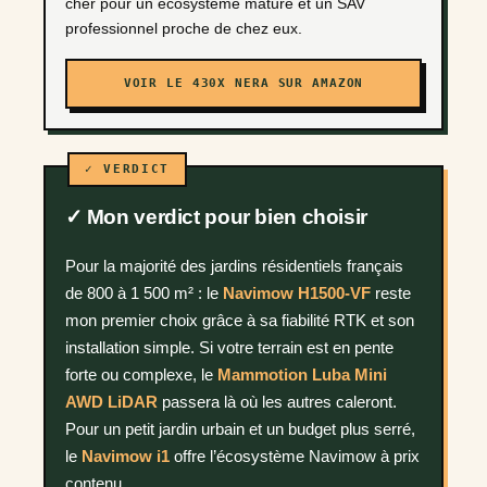
cher pour un écosystème mature et un SAV
professionnel proche de chez eux.
VOIR LE 430X NERA SUR AMAZON
✓ Mon verdict pour bien choisir
Pour la majorité des jardins résidentiels français
de 800 à 1 500 m² : le
Navimow H1500-VF
reste
mon premier choix grâce à sa fiabilité RTK et son
installation simple. Si votre terrain est en pente
forte ou complexe, le
Mammotion Luba Mini
AWD LiDAR
passera là où les autres caleront.
Pour un petit jardin urbain et un budget plus serré,
le
Navimow i1
offre l’écosystème Navimow à prix
contenu.