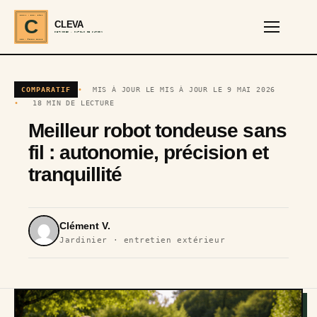
CLEVA · EST. 2024
C
CLEVA
SERVICES · OUTILS DE JARDIN
REF · GARDEN TOOLS
COMPARATIF
MIS À JOUR LE MIS À JOUR LE 9 MAI 2026
18 MIN DE LECTURE
Meilleur robot tondeuse sans
fil : autonomie, précision et
tranquillité
Clément V.
Jardinier · entretien extérieur