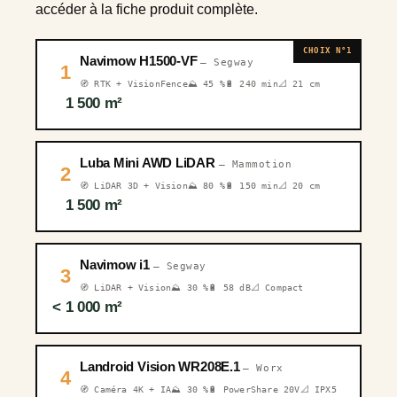
accéder à la fiche produit complète.
CHOIX N°1
Navimow H1500-VF
— Segway
1
🧭 RTK + VisionFence
⛰️ 45 %
🔋 240 min
📐 21 cm
1 500 m²
Luba Mini AWD LiDAR
— Mammotion
2
🧭 LiDAR 3D + Vision
⛰️ 80 %
🔋 150 min
📐 20 cm
1 500 m²
Navimow i1
— Segway
3
🧭 LiDAR + Vision
⛰️ 30 %
🔋 58 dB
📐 Compact
< 1 000 m²
Landroid Vision WR208E.1
— Worx
4
🧭 Caméra 4K + IA
⛰️ 30 %
🔋 PowerShare 20V
📐 IPX5