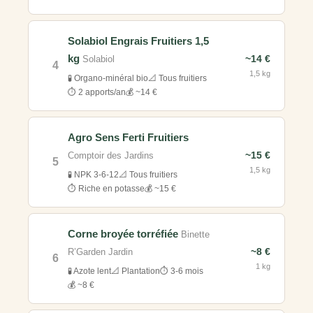
Solabiol Engrais Fruitiers 1,5
kg
~14 €
Solabiol
4
1,5 kg
🧪 Organo-minéral bio
📐 Tous fruitiers
⏱️ 2 apports/an
💰 ~14 €
Agro Sens Ferti Fruitiers
~15 €
Comptoir des Jardins
5
1,5 kg
🧪 NPK 3-6-12
📐 Tous fruitiers
⏱️ Riche en potasse
💰 ~15 €
Corne broyée torréfiée
Binette
~8 €
R’Garden Jardin
6
1 kg
🧪 Azote lent
📐 Plantation
⏱️ 3-6 mois
💰 ~8 €