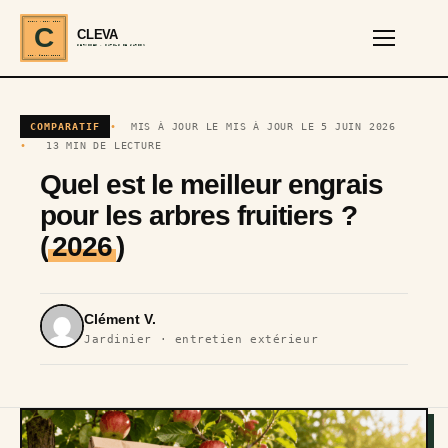
CLEVA · EST. 2024
C
CLEVA
SERVICES · OUTILS DE JARDIN
REF · GARDEN TOOLS
COMPARATIF
MIS À JOUR LE MIS À JOUR LE 5 JUIN 2026
13 MIN DE LECTURE
Quel est le meilleur engrais
pour les arbres fruitiers ?
(
2026
)
Clément V.
Jardinier · entretien extérieur