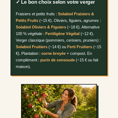
✓ Le bon choix selon votre verger
Fraisiers et petits fruits :
Solabiol Fraisiers &
Petits Fruits
(~15 €). Oliviers, figuiers, agrumes :
Solabiol Oliviers & Figuiers
(~18 €). Alternative
100 % végétale :
Fertiligène Végétal
(~12 €).
Verger classique (pommiers, cerisiers, pruniers) :
Solabiol Fruitiers
(~14 €) ou
Ferti Fruitiers
(~15
€). Plantation :
corne broyée
+ compost. En
complément :
purin de consoude
(~15 € ou fait
maison).