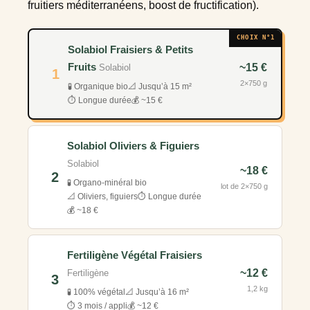
fruitiers méditerranéens, boost de fructification).
CHOIX N°1
Solabiol Fraisiers & Petits
Fruits
~15 €
Solabiol
1
2×750 g
🧪 Organique bio
📐 Jusqu’à 15 m²
⏱️ Longue durée
💰 ~15 €
Solabiol Oliviers & Figuiers
Solabiol
~18 €
2
🧪 Organo-minéral bio
lot de 2×750 g
📐 Oliviers, figuiers
⏱️ Longue durée
💰 ~18 €
Fertiligène Végétal Fraisiers
~12 €
Fertiligène
3
1,2 kg
🧪 100% végétal
📐 Jusqu’à 16 m²
⏱️ 3 mois / appli
💰 ~12 €