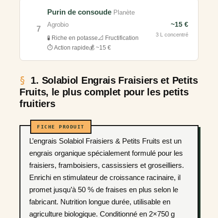
Purin de consoude
Planète
~15 €
Agrobio
7
3 L concentré
🧪 Riche en potasse
📐 Fructification
⏱️ Action rapide
💰 ~15 €
1. Solabiol Engrais Fraisiers et Petits
Fruits, le plus complet pour les petits
fruitiers
L’engrais Solabiol Fraisiers & Petits Fruits est un
engrais organique spécialement formulé pour les
fraisiers, framboisiers, cassissiers et groseilliers.
Enrichi en stimulateur de croissance racinaire, il
promet jusqu’à 50 % de fraises en plus selon le
fabricant. Nutrition longue durée, utilisable en
agriculture biologique. Conditionné en 2×750 g