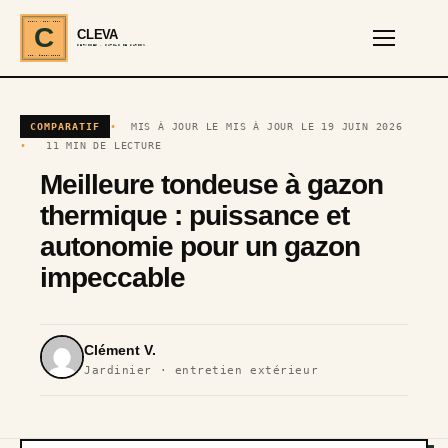
CLEVA · EST. 2024
C
CLEVA
SERVICES · OUTILS DE JARDIN
REF · GARDEN TOOLS
COMPARATIF
MIS À JOUR LE MIS À JOUR LE 19 JUIN 2026
11 MIN DE LECTURE
Meilleure tondeuse à gazon
thermique : puissance et
autonomie pour un gazon
impeccable
Clément V.
Jardinier · entretien extérieur