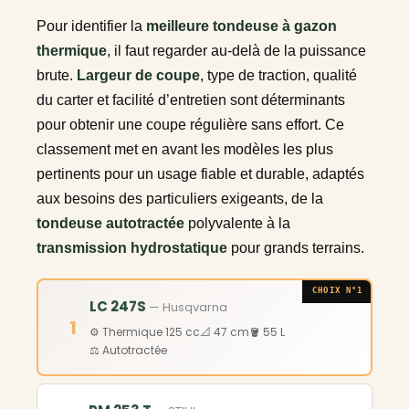
Pour identifier la
meilleure tondeuse à gazon
thermique
, il faut regarder au-delà de la puissance
brute.
Largeur de coupe
, type de traction, qualité
du carter et facilité d’entretien sont déterminants
pour obtenir une coupe régulière sans effort. Ce
classement met en avant les modèles les plus
pertinents pour un usage fiable et durable, adaptés
aux besoins des particuliers exigeants, de la
tondeuse autotractée
polyvalente à la
transmission hydrostatique
pour grands terrains.
CHOIX N°1
LC 247S
— Husqvarna
1
⚙️ Thermique 125 cc
📐 47 cm
🪣 55 L
⚖️ Autotractée