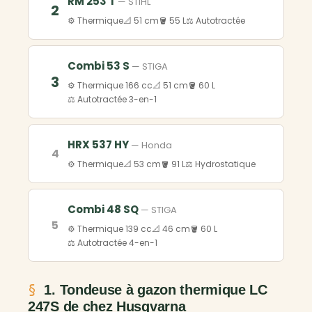
RM 253 T
— STIHL
2
⚙️ Thermique
📐 51 cm
🪣 55 L
⚖️ Autotractée
Combi 53 S
— STIGA
3
⚙️ Thermique 166 cc
📐 51 cm
🪣 60 L
⚖️ Autotractée 3-en-1
HRX 537 HY
— Honda
4
⚙️ Thermique
📐 53 cm
🪣 91 L
⚖️ Hydrostatique
Combi 48 SQ
— STIGA
5
⚙️ Thermique 139 cc
📐 46 cm
🪣 60 L
⚖️ Autotractée 4-en-1
1. Tondeuse à gazon thermique LC
247S de chez Husqvarna