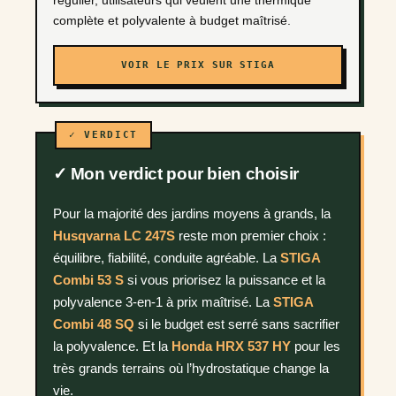
régulier, utilisateurs qui veulent une thermique
complète et polyvalente à budget maîtrisé.
VOIR LE PRIX SUR STIGA
✓ Mon verdict pour bien choisir
Pour la majorité des jardins moyens à grands, la
Husqvarna LC 247S
reste mon premier choix :
équilibre, fiabilité, conduite agréable. La
STIGA
Combi 53 S
si vous priorisez la puissance et la
polyvalence 3-en-1 à prix maîtrisé. La
STIGA
Combi 48 SQ
si le budget est serré sans sacrifier
la polyvalence. Et la
Honda HRX 537 HY
pour les
très grands terrains où l’hydrostatique change la
vie.