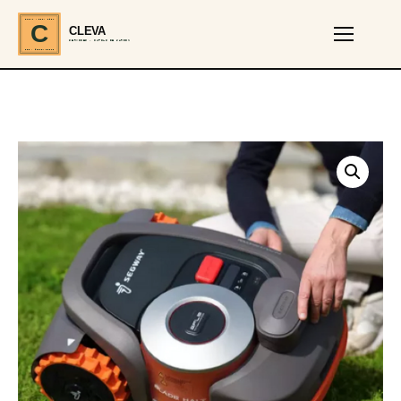
CLEVA · EST. 2024
C
CLEVA
SERVICES · OUTILS DE JARDIN
REF · GARDEN TOOLS