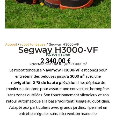
Accueil
/
robot tondeuse
/ Segway H3000-VF
Segway H3000-VF
Navimow
2 340,00
€
Robot tondeuse sans fil – jusqu’à 3000 m²
Le robot tondeuse
Navimow H3000-VF
est conçu pour
entretenir des pelouses jusqu’à
3000 m²
avec une
navigation GPS de haute précision
. Il se déplace de
manière autonome pour assurer une couverture homogène,
sans zones oubliées. Son fonctionnement silencieux et son
retour automatique à la base facilitent l’usage au quotidien.
Adapté aux particuliers avec grands jardins, il permet un
entretien régulier sans intervention manuelle.