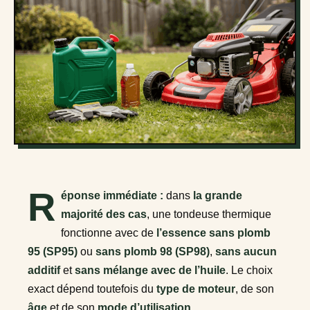
R
éponse immédiate :
dans
la grande
majorité des cas
, une tondeuse thermique
fonctionne avec de
l’essence sans plomb
95 (SP95)
ou
sans plomb 98 (SP98)
,
sans aucun
additif
et
sans mélange avec de l’huile
. Le choix
exact dépend toutefois du
type de moteur
, de son
âge
et de son
mode d’utilisation
.