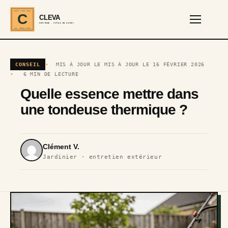
CLEVA · EST. 2024
C
CLEVA
SERVICES · OUTILS DE JARDIN
REF · GARDEN TOOLS
CONSEIL
MIS À JOUR LE MIS À JOUR LE 16 FÉVRIER 2026
6 MIN DE LECTURE
Quelle essence mettre dans
une tondeuse thermique ?
Clément V.
Jardinier · entretien extérieur