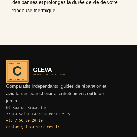
des pannes et prolongez la durée de vie de votre
tondeuse thermique.
CLEVA · EST. 2024
C
CLEVA
SERVICES · OUTILS DE JARDIN
REF · GARDEN TOOLS
Comparatifs indépendants, guides de réparation et
avis terrain pour choisir et entretenir vos outils de
jardin.
60 Rue de Bruxelles
77310 Saint-Fargeau-Ponthierry
+33 7 56 89 26 29
contact@cleva-services.fr