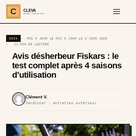
CLEVA · EST. 2024
C
CLEVA
SERVICES · OUTILS DE JARDIN
REF · GARDEN TOOLS
AVIS
MIS À JOUR LE MIS À JOUR LE 3 JUIN 2026
11 MIN DE LECTURE
Avis désherbeur Fiskars : le
test complet après 4 saisons
d’utilisation
Clément V.
Jardinier · entretien extérieur