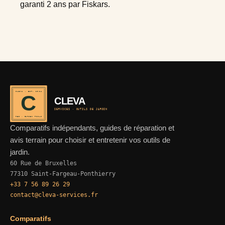
garanti 2 ans par Fiskars.
CLEVA · EST. 2024
C
CLEVA
SERVICES · OUTILS DE JARDIN
REF · GARDEN TOOLS
Comparatifs indépendants, guides de réparation et
avis terrain pour choisir et entretenir vos outils de
jardin.
60 Rue de Bruxelles
77310 Saint-Fargeau-Ponthierry
+33 7 56 89 26 29
contact@cleva-services.fr
Comparatifs