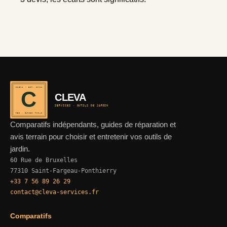
CLEVA · EST. 2024
C
CLEVA
SERVICES · OUTILS DE JARDIN
REF · GARDEN TOOLS
Comparatifs indépendants, guides de réparation et
avis terrain pour choisir et entretenir vos outils de
jardin.
60 Rue de Bruxelles
77310 Saint-Fargeau-Ponthierry
+33 7 56 89 26 29
contact@cleva-services.fr
Comparatifs