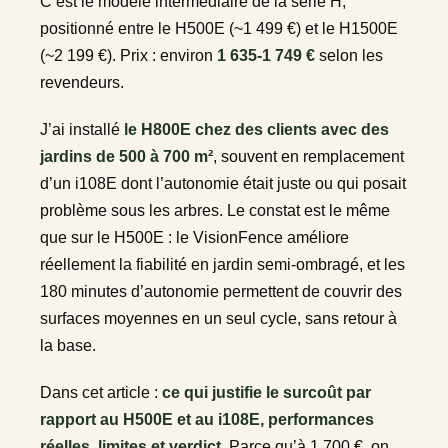
C’est le modèle intermédiaire de la série H,
positionné entre le H500E (~1 499 €) et le H1500E
(~2 199 €). Prix : environ
1 635-1 749 €
selon les
revendeurs.
J’ai installé
le H800E chez des clients avec des
jardins de 500 à 700 m²
, souvent en remplacement
d’un i108E dont l’autonomie était juste ou qui posait
problème sous les arbres. Le constat est le même
que sur le H500E : le VisionFence améliore
réellement la fiabilité en jardin semi-ombragé, et les
180 minutes d’autonomie permettent de couvrir des
surfaces moyennes en un seul cycle, sans retour à
la base.
Dans cet article :
ce qui justifie le surcoût par
rapport au H500E et au i108E, performances
réelles, limites et verdict
. Parce qu’à 1 700 €, on