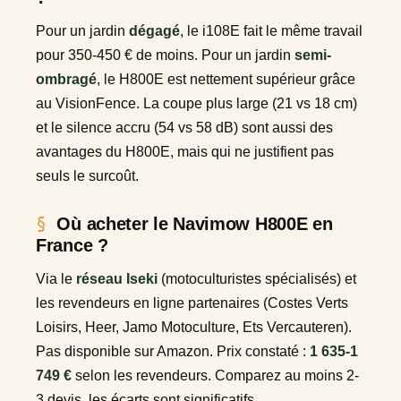
Pour un jardin
dégagé
, le i108E fait le même travail
pour 350-450 € de moins. Pour un jardin
semi-
ombragé
, le H800E est nettement supérieur grâce
au VisionFence. La coupe plus large (21 vs 18 cm)
et le silence accru (54 vs 58 dB) sont aussi des
avantages du H800E, mais qui ne justifient pas
seuls le surcoût.
Où acheter le Navimow H800E en
France ?
Via le
réseau Iseki
(motoculturistes spécialisés) et
les revendeurs en ligne partenaires (Costes Verts
Loisirs, Heer, Jamo Motoculture, Ets Vercauteren).
Pas disponible sur Amazon. Prix constaté :
1 635-1
749 €
selon les revendeurs. Comparez au moins 2-
3 devis, les écarts sont significatifs.