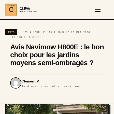
CLEVA · EST. 2024
C
CLEVA
SERVICES · OUTILS DE JARDIN
REF · GARDEN TOOLS
AVIS
MIS À JOUR LE MIS À JOUR LE 29 MAI 2026
11 MIN DE LECTURE
Avis Navimow H800E : le bon
choix pour les jardins
moyens semi-ombragés ?
Clément V.
Jardinier · entretien extérieur