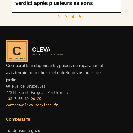
verdict après plusieurs saisons
1
2
3
4
5
CLEVA · EST. 2024
C
CLEVA
SERVICES · OUTILS DE JARDIN
REF · GARDEN TOOLS
Comparatifs indépendants, guides de réparation et
avis terrain pour choisir et entretenir vos outils de
jardin.
60 Rue de Bruxelles
77310 Saint-Fargeau-Ponthierry
+33 7 56 89 26 29
contact@cleva-services.fr
Comparatifs
Tondeuses à gazon