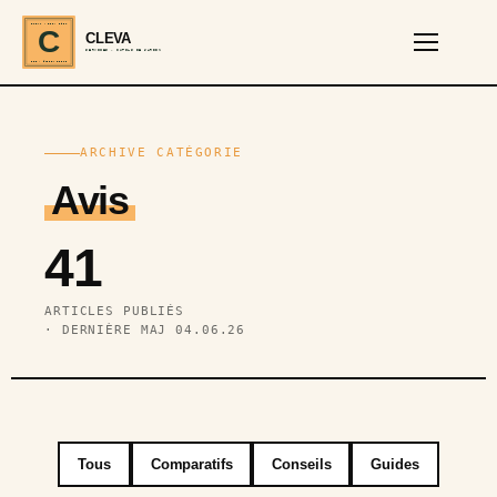
CLEVA · EST. 2024
C
CLEVA
SERVICES · OUTILS DE JARDIN
REF · GARDEN TOOLS
ARCHIVE CATÉGORIE
Avis
41
ARTICLES PUBLIÉS
· DERNIÈRE MAJ 04.06.26
Tous
Comparatifs
Conseils
Guides