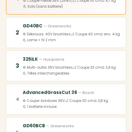
⚙️ Coupe-herbe 36V (2x18V)
📐 Coupe 30 cm
⚖️ 4,7 kg
💪 Solo (sans batterie)
GD40BC
— Greenworks
2
⚙️ Débrouss. 40V brushless
📐 Coupe 40 cm
⚖️ env. 4 kg
💪 Lame + fil 2 mm
325iLK
— Husqvarna
3
⚙️ Multi-outils 36V brushless
📐 Coupe 33 cm
⚖️ 2,4 kg
💪 Têtes interchangeables
AdvancedGrassCut 36
— Bosch
4
⚙️ Coupe-bordures 36V
📐 Coupe 30 cm
⚖️ 3,8 kg
💪 1 batterie incluse
GD60BCB
— Greenworks