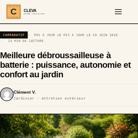
CLEVA · EST. 2024
C
CLEVA
SERVICES · OUTILS DE JARDIN
REF · GARDEN TOOLS
COMPARATIF
MIS À JOUR LE MIS À JOUR LE 19 JUIN 2026
13 MIN DE LECTURE
Meilleure débroussailleuse à
batterie : puissance, autonomie et
confort au jardin
Clément V.
Jardinier · entretien extérieur