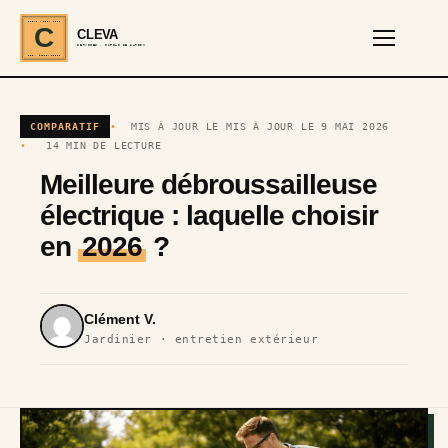
CLEVA · EST. 2024
C
CLEVA
SERVICES · OUTILS DE JARDIN
REF · GARDEN TOOLS
COMPARATIF
MIS À JOUR LE MIS À JOUR LE 9 MAI 2026
14 MIN DE LECTURE
Meilleure débroussailleuse
électrique : laquelle choisir
en
2026
?
Clément V.
Jardinier · entretien extérieur