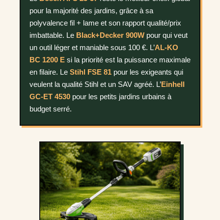
pour la majorité des jardins, grâce à sa
polyvalence fil + lame et son rapport qualité/prix
imbattable. Le
Black+Decker 900W
pour qui veut
un outil léger et maniable sous 100 €. L’
AL-KO
BC 1200 E
si la priorité est la puissance maximale
en filaire. Le
Stihl FSE 81
pour les exigeants qui
veulent la qualité Stihl et un SAV agréé. L’
Einhell
GC-ET 4530
pour les petits jardins urbains à
budget serré.