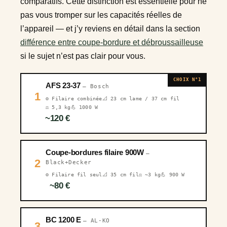
comparatifs. Cette distinction est essentielle pour ne
pas vous tromper sur les capacités réelles de
l’appareil — et j’y reviens en détail dans la section
différence entre coupe-bordure et débroussailleuse
si le sujet n’est pas clair pour vous.
CHOIX N°1
AFS 23-37
— Bosch
1
⚙️ Filaire combinée
📐 23 cm lame / 37 cm fil
⚖️ 5,3 kg
💪 1000 W
~120 €
Coupe-bordures filaire 900W
—
2
Black+Decker
⚙️ Filaire fil seul
📐 35 cm fil
⚖️ ~3 kg
💪 900 W
~80 €
BC 1200 E
— AL-KO
3