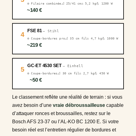
⚙️ Filaire combinée
📐 25/41 cm
⚖️ 5,2 kg
💪 1200 W
~140 €
FSE 81
— Stihl
4
⚙️ Coupe-bordures pro
📐 35 cm fil
⚖️ 4,7 kg
💪 1000 W
~219 €
GC-ET 4530 SET
— Einhell
5
⚙️ Coupe-bordures
📐 30 cm fil
⚖️ 2,7 kg
💪 450 W
~50 €
Le classement reflète une réalité de terrain : si vous
avez besoin d’une
vraie débroussailleuse
capable
d’attaquer ronces et broussailles, restez sur le
Bosch AFS 23-37 ou l’AL-KO BC 1200 E. Si votre
besoin réel est l’entretien régulier de bordures et